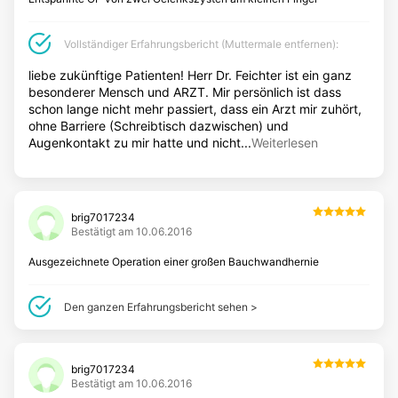
mich auf die Plastische Chirurgie gestürzt und die Ausbildung
dafür in Hannover BRDin drei Jahren absolviert (Prof. Dr. A.
ÄSTHETISCHE MEDIZIN
Berger).Auslandsaufenthalte mehrmals in Toronto, Kanada
Vollständiger Erfahrungsbericht (Muttermale entfernen):
(Prof. Dr. Gruss)Ausführlich als Erstgespräch, mindestens über
einen Zeitraum von 20-30 Minuten
Botox
liebe zukünftige Patienten! Herr Dr. Feichter ist ein ganz
besonderer Mensch und ARZT. Mir persönlich ist dass
Faltenbehandlung
schon lange nicht mehr passiert, dass ein Arzt mir zuhört,
Lippen aufspritzen
ohne Barriere (Schreibtisch dazwischen) und
Augenkontakt zu mir hatte und nicht...
Fadenlifting
Weiterlesen
Fett-weg-Spritze
Augenringe entfernen
Hyaluronsäure
brig7017234
Bestätigt am 10.06.2016
Hyperhidrose
Ausgezeichnete Operation einer großen Bauchwandhernie
Lippenvergrößerung mit Hyaluronsäure
Lippenkorrektur
Den ganzen Erfahrungsbericht sehen >
Anti-Aging
DERMATOLOGIE
brig7017234
Bestätigt am 10.06.2016