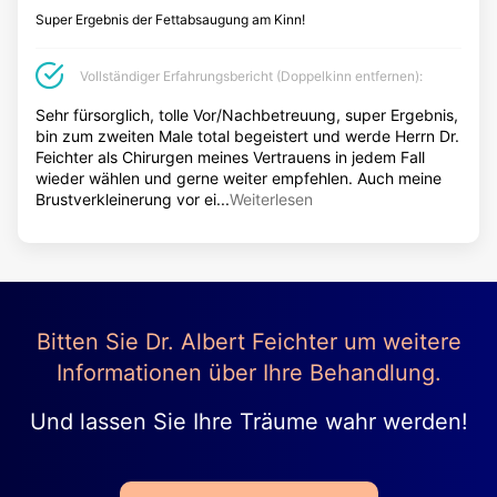
Muttermale entfernen
Super Ergebnis der Fettabsaugung am Kinn!
Warzen entfernen
Vollständiger Erfahrungsbericht (Doppelkinn entfernen):
Pigmentflecken
Narbenbehandlung
Sehr fürsorglich, tolle Vor/Nachbetreuung, super Ergebnis,
bin zum zweiten Male total begeistert und werde Herrn Dr.
Lipom entfernen
Feichter als Chirurgen meines Vertrauens in jedem Fall
Aknenarben entfernen
wieder wählen und gerne weiter empfehlen. Auch meine
Brustverkleinerung vor ei...
Weiterlesen
INTIMCHIRURGIE
Schamlippenverkleinerung
Beschneidung
Bitten Sie Dr. Albert Feichter um weitere
Vaginalstraffung
Informationen über Ihre Behandlung.
Schamhügelverkleinerung
Und lassen Sie Ihre Träume wahr werden!
ÄSTHETISCH-KOSMETISCHE BEHANDLUNGEN