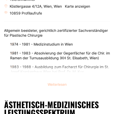
Köstlergasse 4/12A, Wien, Wien
Karte anzeigen
10859 Profilaufrufe
Allgemein beeideter, gerichtlich zertifizierter Sachverständiger
für Plastische Chirurgie
1974 - 1981 - Medizinstudium in Wien
1981 - 1983 - Absolvierung der Gegenfächer für die Chir. im
Ramen der Turnusausbildung (KH St. Elisabeth, Wien)
1983 - 1988 - Ausbildung zum Facharzt für Chirurgie im St.
Josef Krankenhaus Wien bei Prof. Dr. M. Kux
1988 - 1991 - Ausbildung zum Facharzt für Plastische
Weiterlesen
Chirurgie auf der Medizinischen Hochschule in Hannover,
BRD, bei Prof. Dr. A. Berger
Seit 1991 - Oberarzt im St. Josef-Krankenhaus in Wien XIII,
ÄSTHETISCH-MEDIZINISCHES
Auhofstraße 189
LEISTUNGSSPEKTRUM
Mein
Leistungsspektrum
umfasst die Bereiche der