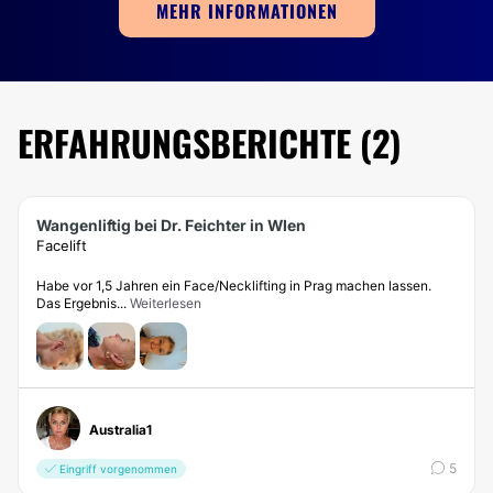
MEHR INFORMATIONEN
Tattooentfernung
Fettabsaugen ohne OP
Dehnungsstreifen
Mikrodermabrasion
ERFAHRUNGSBERICHTE (2)
BEHANDLUNGEN VON KRAMPFADERN
Wangenliftig bei Dr. Feichter in WIen
Krampfaderbehandlung mit Laser
Facelift
Sklerosierung
Habe vor 1,5 Jahren ein Face/Necklifting in Prag machen lassen.
Krampfadern
Das Ergebnis...
Weiterlesen
Australia1
5
Eingriff vorgenommen