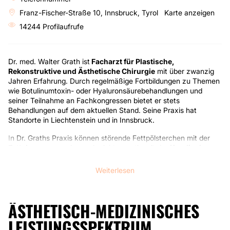
Franz-Fischer-Straße 10, Innsbruck, Tyrol
Karte anzeigen
14244 Profilaufrufe
Dr. med. Walter Grath ist
Facharzt für Plastische,
Rekonstruktive und Ästhetische Chirurgie
mit über zwanzig
Jahren Erfahrung. Durch regelmäßige Fortbildungen zu Themen
wie Botulinumtoxin- oder Hyaluronsäurebehandlungen und
seiner Teilnahme an Fachkongressen bietet er stets
Behandlungen auf dem aktuellen Stand. Seine Praxis hat
Standorte in Liechtenstein und in Innsbruck.
In Dr. Graths Praxis können störende Fettpölsterchen mit der
Fettabsaugung
oder auch nichtoperativ mit der
Kryolipolyse
beseitigt werden. Weiterhin können
Bauchstraffungen
,
Intimkorrekturen
sowie unterschiedliche
Brustoperationen
Weiterlesen
von ihm vorgenommen werden.
Im Gesicht sind
operative Korrekturen
von Nase, Kinn, Lidern
ÄSTHETISCH-MEDIZINISCHES
oder den Ohren möglich. Aber auch
Faltenbehandlungen
mit
vielfältigen Methoden sowie eine Beratung zur richtigen
LEISTUNGSSPEKTRUM
Hautpflege
zählen zum Leistungsangebot.