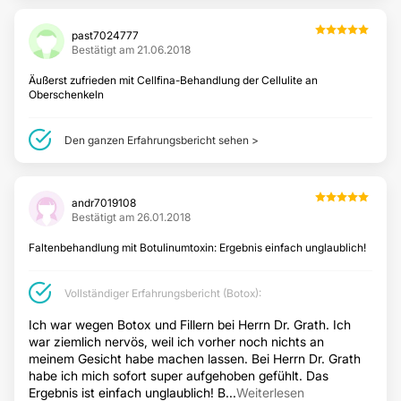
past7024777
Bestätigt am 21.06.2018
INTIMCHIRURGIE
Äußerst zufrieden mit Cellfina-Behandlung der Cellulite an
Oberschenkeln
Schamlippenverkleinerung
Schamhügelverkleinerung
Den ganzen Erfahrungsbericht sehen >
DERMATOLOGIE
andr7019108
Bestätigt am 26.01.2018
Laserbehandlung
Faltenbehandlung mit Botulinumtoxin: Ergebnis einfach unglaublich!
ÄSTHETISCH-KOSMETISCHE BEHANDLUNGEN
Vollständiger Erfahrungsbericht (Botox):
Ich war wegen Botox und Fillern bei Herrn Dr. Grath. Ich
Tattooentfernung
war ziemlich nervös, weil ich vorher noch nichts an
Mesotherapie
meinem Gesicht habe machen lassen. Bei Herrn Dr. Grath
habe ich mich sofort super aufgehoben gefühlt. Das
Dauerhafte Haarentfernung
Ergebnis ist einfach unglaublich! B...
Weiterlesen