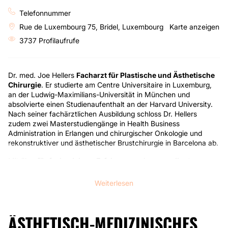
Telefonnummer
Rue de Luxembourg 75, Bridel, Luxembourg
Karte anzeigen
3737 Profilaufrufe
Dr. med. Joe Hellers
Facharzt für Plastische und Ästhetische
Chirurgie
. Er studierte am Centre Universitaire in Luxemburg,
an der Ludwig-Maximilians-Universität in München und
absolvierte einen Studienaufenthalt an der Harvard University.
Nach seiner fachärztlichen Ausbildung schloss Dr. Hellers
zudem zwei Masterstudiengänge in Health Business
Administration in Erlangen und chirurgischer Onkologie und
rekonstruktiver und ästhetischer Brustchirurgie in Barcelona ab.
Mit über
fünfzehn Jahren Erfahrung
, seinen
exzellenten
Qualifikationen
und einer
großen Leidenschaft
für die
plastische Chirurgie bietet Dr. Hellers in seiner Privatpraxis in
Weiterlesen
Bridel (Luxemburg)
verschiedenste ästhetische Behandlungen
auf höchstem Niveau.
ÄSTHETISCH-MEDIZINISCHES
Dr. Hellers verfügt über ein sehr breites Behandlungsspektrum
im Bereich Ästhetik und Rekonstruktion.