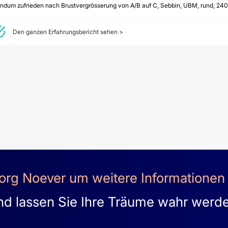
e des Zürichsees. Hinter
ndum zufrieden nach Brustvergrösserung von A/B auf C, Sebbin, UBM, rund, 240
hrt mit dem Bus oder der
Den ganzen Erfahrungsbericht sehen >
eorg Noever um weitere Informationen
d lassen Sie Ihre Träume wahr werd