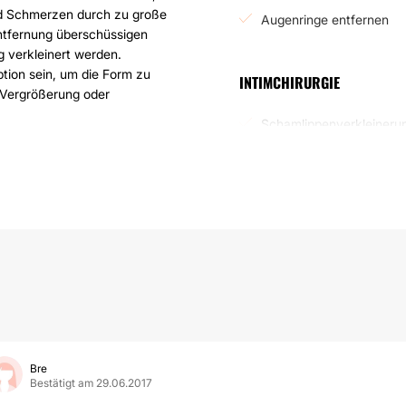
d Schmerzen durch zu große
Augenringe entfernen
Entfernung überschüssigen
 verkleinert werden.
ption sein, um die Form zu
INTIMCHIRURGIE
r Vergrößerung oder
Schamlippenverkleineru
ird mit einer 3D-Simulation
 somit kann besonders
 Brustoperationen
medizinischer Leiter der
ch ist, geleitet. Neben Dr.
 für Plastische und
erden in der Tagesklinik vom
ndards ist hierbei von
Bre
Bestätigt am 29.06.2017