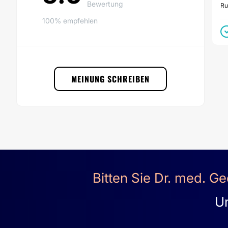
Das Breastatelier befindet sich im Haus zur Pyramide in der Näh
Bewertung
Ru
dem Haus gibt es kostenlose Parkplätze, ansonsten ist die Anfa
100% empfehlen
Tram ebenfalls problemlos möglich.
MEINUNG SCHREIBEN
Bitten Sie Dr. med. G
Un