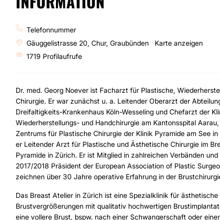
INFORMATION
Telefonnummer
Gäuggelistrasse 20, Chur, Graubünden
Karte anzeigen
1719 Profilaufrufe
Dr. med. Georg Noever ist Facharzt für Plastische, Wiederherst
Chirurgie. Er war zunächst u. a. Leitender Oberarzt der Abteilung
Dreifaltigkeits-Krankenhaus Köln-Wesseling und Chefarzt der Klin
Wiederherstellungs- und Handchirurgie am Kantonsspital Aarau, 
Zentrums für Plastische Chirurgie der Klinik Pyramide am See in 
er Leitender Arzt für Plastische und Ästhetische Chirurgie im Br
Pyramide in Zürich. Er ist Mitglied in zahlreichen Verbänden un
2017/2018 Präsident der European Association of Plastic Surge
zeichnen über 30 Jahre operative Erfahrung in der Brustchirurgi
Das Breast Atelier in Zürich ist eine Spezialklinik für ästhetisch
Brustvergrößerungen mit qualitativ hochwertigen Brustimplantat
eine vollere Brust, bspw. nach einer Schwangerschaft oder eine