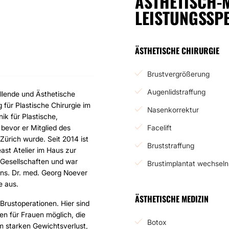
ÄSTHETISCH-
LEISTUNGSSP
ÄSTHETISCHE CHIRURGIE
Brustvergrößerung
Augenlidstraffung
ellende und Ästhetische
 für Plastische Chirurgie im
Nasenkorrektur
ik für Plastische,
bevor er Mitglied des
Facelift
Zürich wurde. Seit 2014 ist
Bruststraffung
east Atelier im Haus zur
d Gesellschaften und war
Brustimplantat wechseln
ons. Dr. med. Georg Noever
e aus.
ÄSTHETISCHE MEDIZIN
e Brustoperationen. Hier sind
en für Frauen möglich, die
Botox
m starken Gewichtsverlust,