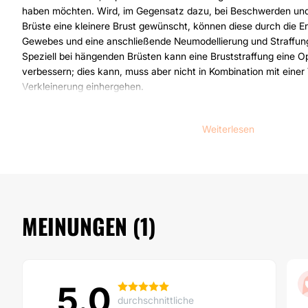
haben möchten. Wird, im Gegensatz dazu, bei Beschwerden un
Brüste eine kleinere Brust gewünscht, können diese durch die 
Gewebes und eine anschließende Neumodellierung und Straffung
Speziell bei hängenden Brüsten kann eine Bruststraffung eine O
verbessern; dies kann, muss aber nicht in Kombination mit eine
Verkleinerung einhergehen.
Alle Eingriffe werden vorab ausführlich besprochen. Außerdem w
ein mögliches Endergebnis für die Patientin konkret vorstellbar,
Weiterlesen
individuell auf ihre Wünsche eingegangen werden.
Darüber hinaus können sich Patientinnen auch bei misslungenen
fachkompetent beraten lassen.
Das Breastatelier wird von Dr. med. Cédric A. George, der auch 
MEINUNGEN (1)
Klinik Pyramide und des Zentrums für plastische Chirurgie in Züri
med. Georg Noever ist Dr. med Nicholas Waughlock als Oberarzt
Ästhetische Chirurgie im Breast Atelier tätig. Die Operationen w
Haus zur Pyramide durchgeführt. Die Einhaltung von Qualitätssta
5.0
höchstem Wert.
durchschnittliche