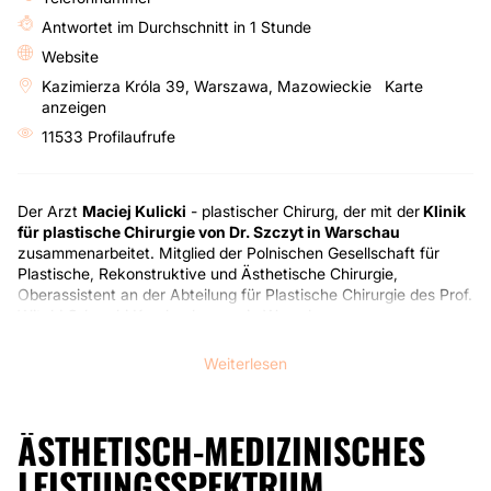
Antwortet im Durchschnitt in 1 Stunde
Website
Kazimierza Króla 39, Warszawa, Mazowieckie
Karte
anzeigen
11533 Profilaufrufe
Der Arzt
Maciej Kulicki
- plastischer Chirurg, der mit der
Klinik
für plastische Chirurgie von Dr. Szczyt in Warschau
zusammenarbeitet. Mitglied der Polnischen Gesellschaft für
Plastische, Rekonstruktive und Ästhetische Chirurgie,
Oberassistent an der Abteilung für Plastische Chirurgie des Prof.
Witold Orłowski Krankenhauses in Warschau,
wissenschaftlicher und didaktischer Assistent an der Abteilung
für Plastische Chirurgie des Medizinischen Zentrums für
Weiterlesen
postgraduale Ausbildung. Er bietet seinen Patienten ein
breites
Spektrum an Verfahren der ästhetisch-plastischen
Chirurgie
. Er ist vor allem auf
plastische Brustchirurgie
ÄSTHETISCH-MEDIZINISCHES
(Augmentation, Mammoplastik, Mastopexie), Facelifting und
Modellierung, plastische Bauchchirurgie und Fettabsaugung
LEISTUNGSSPEKTRUM
spezialisiert. Er hat auch große Erfahrung in
Augenlidplastiken,