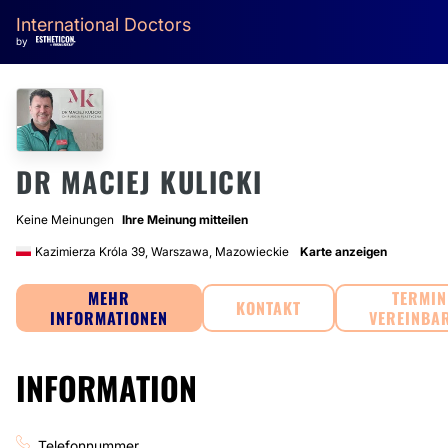
International Doctors
by
DR MACIEJ KULICKI
Keine Meinungen
Ihre Meinung mitteilen
Kazimierza Króla 39, Warszawa, Mazowieckie
Karte anzeigen
MEHR
TERMIN
KONTAKT
INFORMATIONEN
VEREINBA
INFORMATION
Telefonnummer