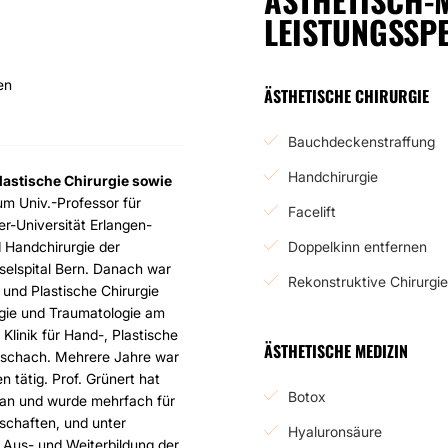
LEISTUNGSSP
en
ÄSTHETISCHE CHIRURGIE
Bauchdeckenstraffung
Handchirurgie
Plastische Chirurgie sowie
um Univ.-Professor für
Facelift
er-Universität Erlangen-
d Handchirurgie der
Doppelkinn entfernen
selspital Bern. Danach war
Rekonstruktive Chirurgie
 und Plastische Chirurgie
urgie und Traumatologie am
 Klinik für Hand-, Plastische
ÄSTHETISCHE MEDIZIN
Rorschach. Mehrere Jahre war
 tätig. Prof. Grünert hat
Botox
etan und wurde mehrfach für
lschaften, und unter
Hyaluronsäure
 Aus- und Weiterbildung der