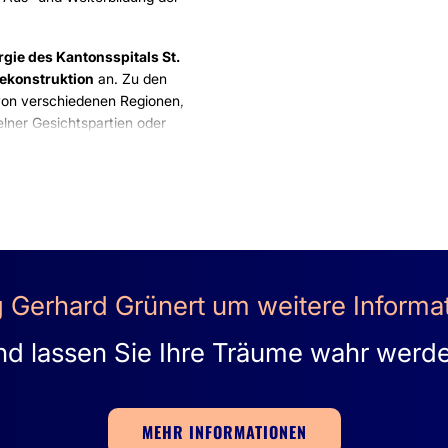
rgie des Kantonsspitals St.
Rekonstruktion
an. Zu den
von verschiedenen Regionen,
lner Gesichtspartien oder
aneben werden
chgeführt sowie
achbereich Handchirurgie
 und Erkrankungen der Hand
ist technisch und personell
äre Eingriffe möglich. Durch
rg Gerhard Grünert um weitere Inform
Kantonsspitals ist eine
h.
d lassen Sie Ihre Träume wahr werd
. Es stehen öffentliche
man bequem mit dem Bus
MEHR INFORMATIONEN