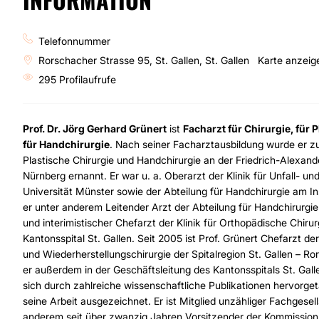
Telefonnummer
Rorschacher Strasse 95, St. Gallen, St. Gallen
Karte anzeig
295 Profilaufrufe
Prof. Dr. Jörg Gerhard Grünert
ist
Facharzt für Chirurgie, für 
für Handchirurgie
. Nach seiner Facharztausbildung wurde er z
Plastische Chirurgie und Handchirurgie an der Friedrich-Alexand
Nürnberg ernannt. Er war u. a. Oberarzt der Klinik für Unfall- un
Universität Münster sowie der Abteilung für Handchirurgie am In
er unter anderem Leitender Arzt der Abteilung für Handchirurgie
und interimistischer Chefarzt der Klinik für Orthopädische Chir
Kantonsspital St. Gallen. Seit 2005 ist Prof. Grünert Chefarzt der
und Wiederherstellungschirurgie der Spitalregion St. Gallen – 
er außerdem in der Geschäftsleitung des Kantonsspitals St. Gallen
sich durch zahlreiche wissenschaftliche Publikationen hervorg
seine Arbeit ausgezeichnet. Er ist Mitglied unzähliger Fachgesel
anderem seit über zwanzig Jahren Vorsitzender der Kommission