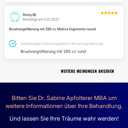
Laserbehandlung
Pigmentflecken
Romy36
Bestätigt am 5.01.2021
Narbenbehandlung
Lipom entfernen
Brustvergrößerung mit 295 cc Motiva Ergonomix round
Aknebehandlung
Aknenarben entfernen
Vollständiger Erfahrungsbericht (Brustvergrößerung):
Brustvergrößerung mit 295 cc rund
INTIMCHIRURGIE
WEITERE MEINUNGEN ANSEHEN
Schamlippenverkleinerung
Schamhügelverkleinerung
Vaginalstraffung
Bitten Sie Dr. Sabine Apfolterer MBA um
weitere Informationen über Ihre Behandlung.
ÄSTHETISCH-KOSMETISCHE BEHANDLUNGEN
Und lassen Sie Ihre Träume wahr werden!
Dauerhafte Haarentfernung