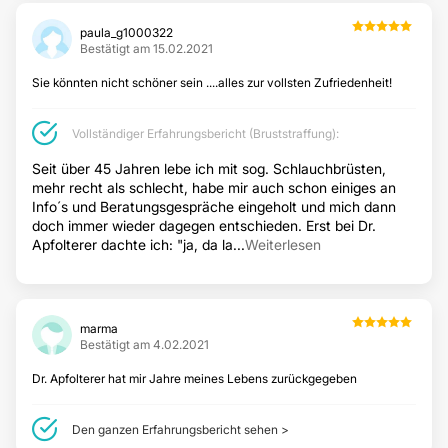
Faltenbehandlung
paula_g1000322
Bestätigt am 15.02.2021
Lippen aufspritzen
Fadenlifting
Sie könnten nicht schöner sein ....alles zur vollsten Zufriedenheit!
Fett-weg-Spritze
Augenringe entfernen
Vollständiger Erfahrungsbericht (Bruststraffung):
Nasenkorrektur ohne OP
Seit über 45 Jahren lebe ich mit sog. Schlauchbrüsten,
mehr recht als schlecht, habe mir auch schon einiges an
Hyaluronsäure
Info´s und Beratungsgespräche eingeholt und mich dann
Hyperhidrose
doch immer wieder dagegen entschieden. Erst bei Dr.
Lippenvergrößerung mit Hyaluronsäure
Apfolterer dachte ich: "ja, da la...
Weiterlesen
Anti-Aging
Lippenkorrektur
Resurfacing
marma
Bestätigt am 4.02.2021
Dr. Apfolterer hat mir Jahre meines Lebens zurückgegeben
DERMATOLOGIE
Den ganzen Erfahrungsbericht sehen >
Muttermale entfernen