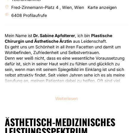
Fred-Zinnemann-Platz 4 , Wien, Wien
Karte anzeigen
6408 Profilaufrufe
Mein Name ist
Dr. Sabine Apfolterer
, ich bin
Plastische
Chirurgin und Ästhetische Ärztin
aus Leidenschaft.
Es geht uns um Schönheit in all ihren Facetten und damit um
Wohlbefinden, Zufriedenheit und Selbstvertrauen.
Denn wer weiß nicht, dass es eine wesentliche Voraussetzung
dafür ist, sich in seiner Haut wohl zu fühlen und glücklich zu
sein, wenn man mit seinem Spiegelbild im Einklang ist und sich
selbst attraktiv findet. Seit vielen Jahren sehe ich es als meine
Berufung an, meinen Patienten dabei zu helfen. Oft sind viel
weniger Schritte nötig, als man denkt.
Nach dem Medizinstudium absolvierte Dr. Sabine Apfolterer in
Weiterlesen
Österreich und Deutschland eine Ausbildung als Plastische und
Ästhetische Chirurgin. Das beinhaltet rekonstruktive
Operationen (z.B. nach schweren Unfällen oder z.B.
ÄSTHETISCH-MEDIZINISCHES
Brustkrebs), Verbrennungsmedizin und handchirurgischen
Eingriffen eben auch die klassischen ästhetisch chirurgischen
LEISTUNGSSPEKTRUM
Eingriffe, wie z.B. Brustvergrößerungen oder Facelifts. Weitere