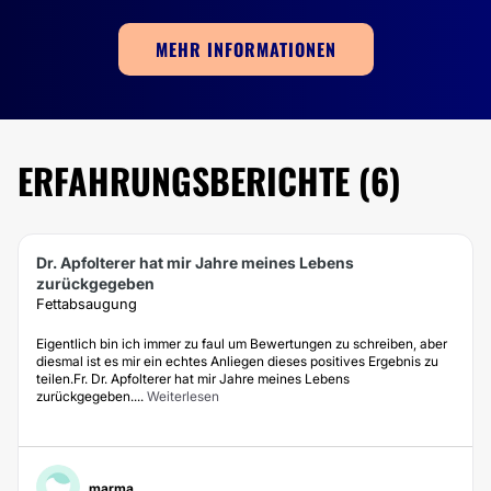
Dehnungsstreifen
Kryolipolyse
MEHR INFORMATIONEN
Fettabsaugen ohne OP
Microneedling
Radiofrequenz
ERFAHRUNGSBERICHTE (6)
Mikropigmentation
Lymphdrainage
Peeling
Dr. Apfolterer hat mir Jahre meines Lebens
zurückgegeben
BEHANDLUNGEN VON KRAMPFADERN
Fettabsaugung
Eigentlich bin ich immer zu faul um Bewertungen zu schreiben, aber
Besenreiser
diesmal ist es mir ein echtes Anliegen dieses positives Ergebnis zu
teilen.Fr. Dr. Apfolterer hat mir Jahre meines Lebens
zurückgegeben....
Weiterlesen
ODONTOLOGIE
Zahnimplantat
marma