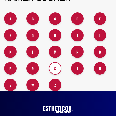
A
B
C
D
E
F
G
H
I
J
K
L
M
N
O
P
R
S
T
U
V
W
Z